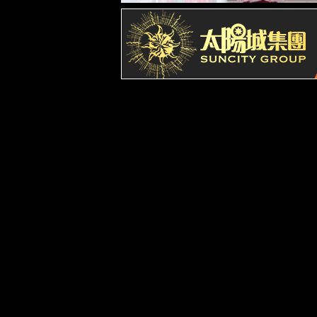
平台企业
合作伙伴
证券公司
投资公司
金融机构
律师事务所
会计师事务所
招贤纳士
人才理念
招贤纳士
联系我们
联系我们
在线留言
nt@new-turn.com.cn
400-098-9826
扫一扫 咨询今年会jinnianhui官方网站客服