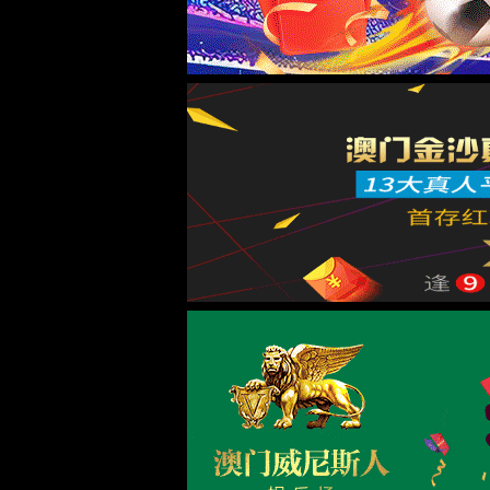
您当前的位置：
首页
-
案例展示
-
上市公司
邮箱
nt@new-turn.com.cn
上市公司
拟上市公司
央企国企
平台企业
道生天合
发布时间：2025-10-15 09:57
阅读次数：
次
分享到：
上一条:
大明电子
下一条:
奇瑞汽车
今年会jinnianhui官方网站服务
财务咨询
管理咨询