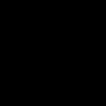
一扫 关注微信二维码