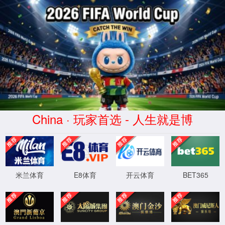
中国·今年会jinnianhui(有限公
司)-官方网站
首页
今年会jinnianhui官方网站服务
今年会jinnianhui官方网站简介
专业背景
今年会jinnianhui官方网站新闻
案例展示
合作伙伴
招贤纳士
联系我们