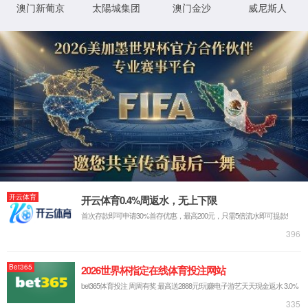
nt@new-turn.com.cn
联系我们
CONTACT US
您当前的位置：
首页
-
联系我们
-
联系我们
邮箱
nt@new-turn.com.cn
联系我们
在线留言
办公室地址：