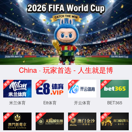
中国·今年会jinnianhui(有限公
司)-官方网站
首页
今年会jinnianhui官方网站服务
今年会jinnianhui官方网站简介
专业背景