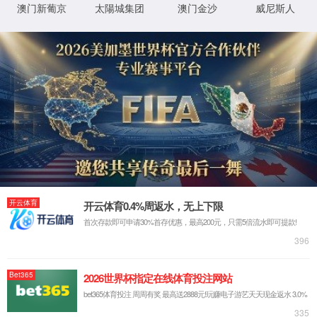
nt@new-turn.com.cn
案例展示
SUCCESSFUL EXPERIENCE
您当前的位置：
首页
-
案例展示
-
上市公司
邮箱
nt@new-turn.com.cn
上市公司
拟上市公司
央企国企
平台企业
埃泰克
发布时间：2026-05-20 14:49
阅读次数：
次
分享到：
上一条:
盛合晶微
下一条:
华沿机器人
今年会jinnianhui官方网站服务