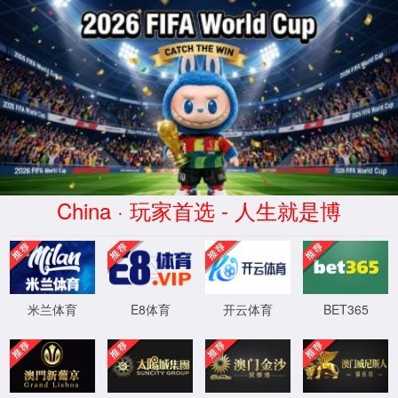
中国·今年会jinnianhui(有限公
司)-官方网站
首页
今年会jinnianhui官方网站服务
今年会jinnianhui官方网站简介
专业背景
今年会jinnianhui官方网站新闻
案例展示
合作伙伴
招贤纳士
联系我们