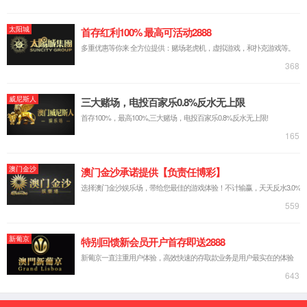
财务咨询
管理咨询
交易咨询
信息化咨询
政务咨询
IPO专区
国企及政务专区
今年会jinnianhui官方网站简介
专业背景
专业背景
从业背景
今年会jinnianhui官方网站动态
今年会jinnianhui官方网站动态及资讯
今年会jinnianhui官方网站观察及政务
案例展示
上市公司