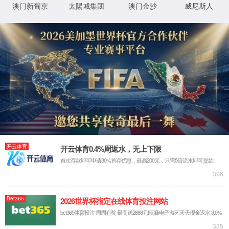
nt@new-turn.com.cn
案例展示
SUCCESSFUL EXPERIENCE
您当前的位置：
首页
-
案例展示
-
上市公司
邮箱
nt@new-turn.com.cn
上市公司
拟上市公司
央企国企
平台企业
金岩高岭新材
发布时间：2026-01-27 15:02
阅读次数：
次
分享到：
上一条:
天域半导体
下一条:
大明电子
今年会jinnianhui官方网站服务