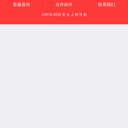
今年会jinnianhui官方网站动态
今年会jinnianhui官方网站动态及资讯
今年会jinnianhui官方网站观察及政务
案例展示
上市公司
拟上市公司
央企国企
平台企业
合作伙伴
证券公司
投资公司
金融机构
律师事务所
会计师事务所
招贤纳士
人才理念