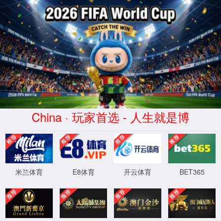
中国·今年会jinnianhui(有限公
司)-官方网站
首页
今年会jinnianhui官方网站服务
今年会jinnianhui官方网站简介
专业背景
今年会jinnianhui官方网站新闻
案例展示
合作伙伴
招贤纳士
联系我们