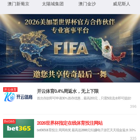
nt@new-turn.com.cn
案例展示
SUCCESSFUL EXPERIENCE
您当前的位置：
首页
-
案例展示
-
平台企业
邮箱
nt@new-turn.com.cn
上市公司
拟上市公司
央企国企
平台企业
定远县城乡发展投资集团有限公司
安徽皖西国有投资（控股）集团公司
合肥滨湖投资控股集团有限公司
扬州全域旅游投资有限公司
绍兴市城市建设投资集团有限公司
长兴城市建设投资集团有限公司