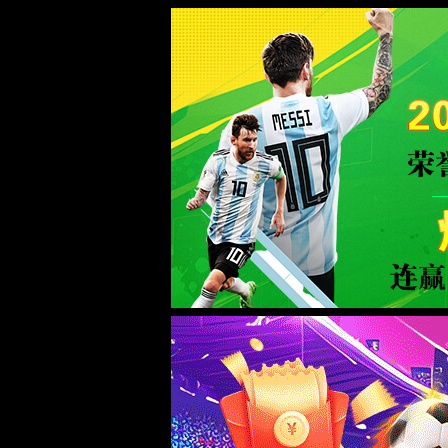
中国·今年会jinnianhui(有限公
首页
今年会jinnianhui官方网站服务
今年会jinnianhui官方网站简介
专业背景
今年会jinnianhui官方网站新闻
案例展示
合作伙伴
招贤纳士
联系我们
nt@new-turn.com.cn
案例展示
SUCCESSFUL EXPERIENCE