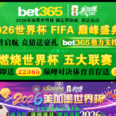
司)-官方网站