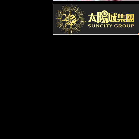
平台企业
合作伙伴
证券公司
投资公司
金融机构
律师事务所
会计师事务所
招贤纳士
人才理念
招贤纳士
联系我们
联系我们
在线留言
nt@new-turn.com.cn
400-098-9826
扫一扫 咨询今年会jinnianhui官方网站客服