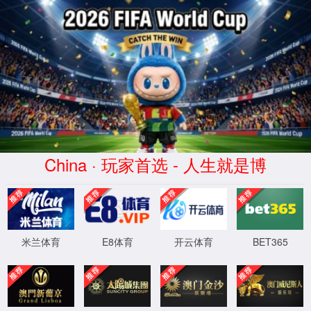
中国·今年会jinnianhui(有限公
司)-官方网站
首页
今年会jinnianhui官方网站服务
今年会jinnianhui官方网站简介
专业背景
今年会jinnianhui官方网站新闻
案例展示
合作伙伴
招贤纳士
联系我们