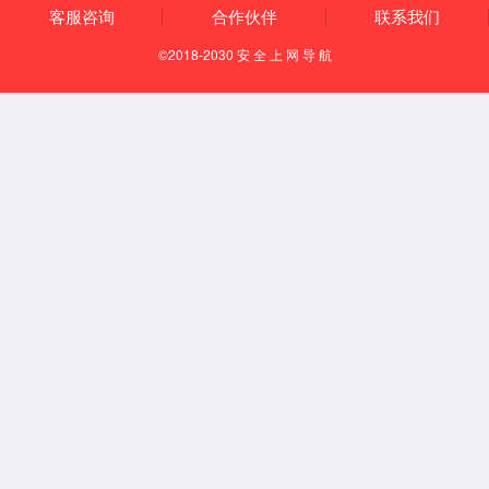
603329
中广天择
603721
设计总院
603357
金陵体育
300651
大丰实业
603081
美芝股份
002856
皖天然气
603689
上一页
3
4
5
6
7
下一页
今年会jinnianhui官方网站服务