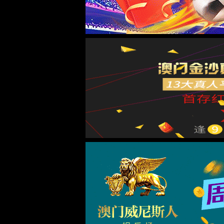
您当前的位置：
首页
-
案例展示
-
上市公司
邮箱
nt@new-turn.com.cn
上市公司
拟上市公司
央企国企
平台企业
隆扬电子
301389
伟测科技
688372
鸿日达
301285
建科股份
301115
远翔新材
301300