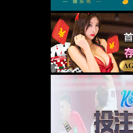
翰博高新
301321
常润股份
603201
劲旅环境
001230
五洲医疗
301234
国缆检测
301289
美农生物
301156
井松智能
688251
英集芯