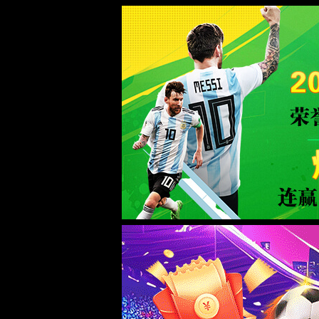
中国·今年会jinnianhui(有限公
首页
今年会jinnianhui官方网站服务
今年会jinnianhui官方网站简介
专业背景
今年会jinnianhui官方网站新闻
案例展示
合作伙伴
招贤纳士
联系我们
nt@new-turn.com.cn
案例展示
SUCCESSFUL EXPERIENCE