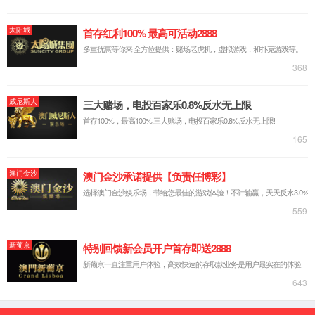
固德电材
301680
蘅东光
920045
天域半导体
02658
金岩高岭新材
2693.HK
大明电子
603376
道生天合
601026
奇瑞汽车
09973
新恒汇
301678