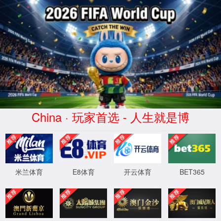
中国·今年会jinnianhui(有限公
司)-官方网站
首页
今年会jinnianhui官方网站服务
今年会jinnianhui官方网站简介
专业背景
今年会jinnianhui官方网站新闻
案例展示
合作伙伴
招贤纳士
联系我们